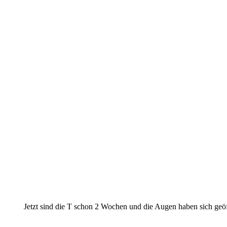
Rüde
Rüde
Hündin bleibt bei uns
Hündin bleibt bei uns
Hündin bleibt bei uns
Hündin
Hündin
Hündin
Rüde
Rüde
Rüde
Jetzt sind die T schon 2 Wochen und die Augen haben sich geöf