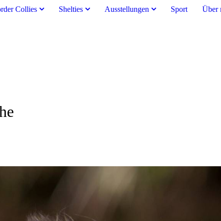
rder Collies
Shelties
Ausstellungen
Sport
Über 
che