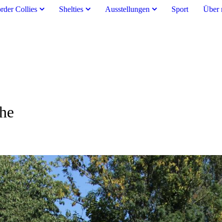
rder Collies
Shelties
Ausstellungen
Sport
Über 
che