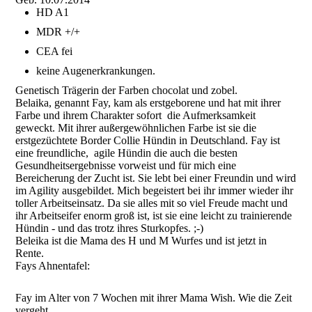
HD A1
MDR +/+
CEA fei
keine Augenerkrankungen.
Genetisch Trägerin der Farben chocolat und zobel.
Belaika, genannt Fay, kam als erstgeborene und hat mit ihrer
Farbe und ihrem Charakter sofort die Aufmerksamkeit
geweckt. Mit ihrer außergewöhnlichen Farbe ist sie die
erstgezüchtete Border Collie Hündin in Deutschland. Fay ist
eine freundliche, agile Hündin die auch die besten
Gesundheitsergebnisse vorweist und für mich eine
Bereicherung der Zucht ist. Sie lebt bei einer Freundin und wird
im Agility ausgebildet. Mich begeistert bei ihr immer wieder ihr
toller Arbeitseinsatz. Da sie alles mit so viel Freude macht und
ihr Arbeitseifer enorm groß ist, ist sie eine leicht zu trainierende
Hündin - und das trotz ihres Sturkopfes. ;-)
Beleika ist die Mama des H und M Wurfes und ist jetzt in
Rente.
Fays Ahnentafel:
Fay im Alter von 7 Wochen mit ihrer Mama Wish. Wie die Zeit
vergeht...