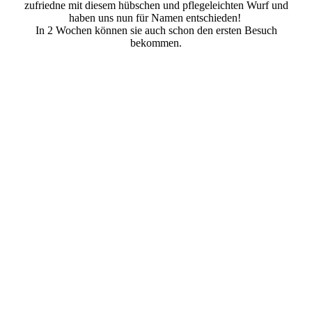
zufriedne mit diesem hübschen und pflegeleichten Wurf und
haben uns nun für Namen entschieden!
In 2 Wochen können sie auch schon den ersten Besuch
bekommen.
IMG_5071
IMG_5036
IMG_5056
IMG_5074
IMG_5111
IMG_5094
IMG_4888
IMG_4904
IMG_4925
IMG_4931