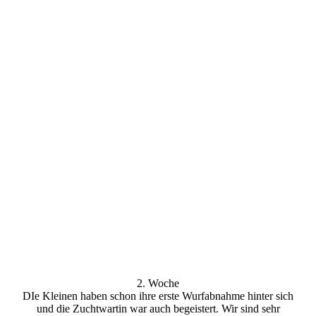
Campari
Campari
Charlotte
Charlotte
Charlotte
Copper
Copper
Copper
2. Woche
DIe Kleinen haben schon ihre erste Wurfabnahme hinter sich
und die Zuchtwartin war auch begeistert. Wir sind sehr