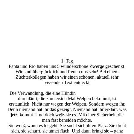
Hündin sable
Hündin tricolour
Hündin rot
Hündin sable
Rüde tricolour
1. Tag
Fanta und Rio haben uns 5 wunderschöne Zwerge geschenkt!
Wir sind überglücklich und freuen uns sehr! Bei einem
Züchterkollegen haben wir einen schönen, aktuell sehr
passenden Text entdeckt:
"Die Verwandlung, die eine Hündin
durchläuft, die zum ersten Mal Welpen bekommt, ist
erstaunlich. Nicht nur wegen der Welpen. Sondern wegen ihr.
Denn niemand hat ihr das gezeigt. Niemand hat ihr erklärt, was
jetzt kommt. Und doch weiß sie es. Mit einer Sicherheit, die
man fast beneiden möchte.
Sie weiß, wann es losgeht. Sie sucht sich ihren Platz. Sie dreht
sich, sie scharrt, sie atmet flach. Und dann bringt sie – ganz