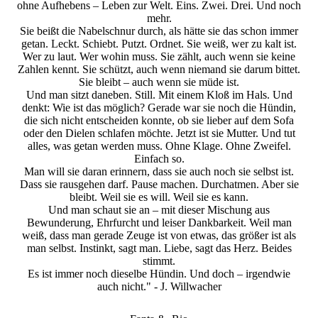
ohne Aufhebens – Leben zur Welt. Eins. Zwei. Drei. Und noch
mehr.
Sie beißt die Nabelschnur durch, als hätte sie das schon immer
getan. Leckt. Schiebt. Putzt. Ordnet. Sie weiß, wer zu kalt ist.
Wer zu laut. Wer wohin muss. Sie zählt, auch wenn sie keine
Zahlen kennt. Sie schützt, auch wenn niemand sie darum bittet.
Sie bleibt – auch wenn sie müde ist.
Und man sitzt daneben. Still. Mit einem Kloß im Hals. Und
denkt: Wie ist das möglich? Gerade war sie noch die Hündin,
die sich nicht entscheiden konnte, ob sie lieber auf dem Sofa
oder den Dielen schlafen möchte. Jetzt ist sie Mutter. Und tut
alles, was getan werden muss. Ohne Klage. Ohne Zweifel.
Einfach so.
Man will sie daran erinnern, dass sie auch noch sie selbst ist.
Dass sie rausgehen darf. Pause machen. Durchatmen. Aber sie
bleibt. Weil sie es will. Weil sie es kann.
Und man schaut sie an – mit dieser Mischung aus
Bewunderung, Ehrfurcht und leiser Dankbarkeit. Weil man
weiß, dass man gerade Zeuge ist von etwas, das größer ist als
man selbst. Instinkt, sagt man. Liebe, sagt das Herz. Beides
stimmt.
Es ist immer noch dieselbe Hündin. Und doch – irgendwie
auch nicht." - J. Willwacher