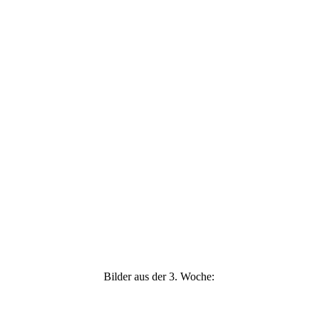
Campari
Charlotte
Charlotte
Charlotte
Copper
Copper
Copper
Bilder aus der 3. Woche:
Campari