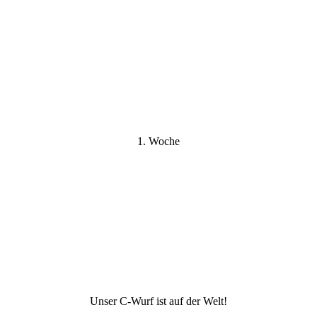
IMG_4934
IMG_4955
IMG_4969
IMG_4979
IMG_4986
1. Woche
Hündin
Rüde
Hündin
Hündin
Hündin
Unser C-Wurf ist auf der Welt!