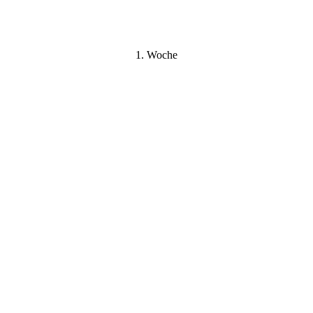
1. Woche
Hündin 1
Hündin 1
Hündin 2
Hündin 2
Rüde 1
Rüde 1
Rüde 2
Rüde 2
Hündin 3
Hündin 3