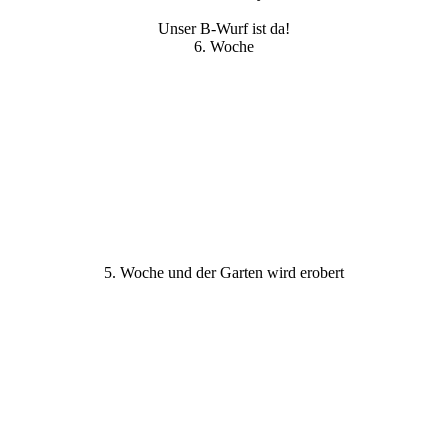
Unser B-Wurf ist da!
6. Woche
Babsi
Björn
Hündin
Bentley
Hündin
5. Woche und der Garten wird erobert
Hündin
Hündin
Hündin
Rüde