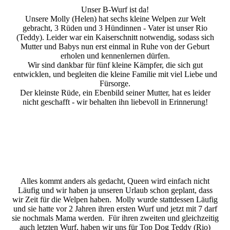
Unser B-Wurf ist da!
Unsere Molly (Helen) hat sechs kleine Welpen zur Welt
gebracht, 3 Rüden und 3 Hündinnen - Vater ist unser Rio
(Teddy). Leider war ein Kaiserschnitt notwendig, sodass sich
Mutter und Babys nun erst einmal in Ruhe von der Geburt
erholen und kennenlernen dürfen.
Wir sind dankbar für fünf kleine Kämpfer, die sich gut
entwicklen, und begleiten die kleine Familie mit viel Liebe und
Fürsorge.
Der kleinste Rüde, ein Ebenbild seiner Mutter, hat es leider
nicht geschafft - wir behalten ihn liebevoll in Erinnerung!
Rio
Molly
Alles kommt anders als gedacht, Queen wird einfach nicht
Läufig und wir haben ja unseren Urlaub schon geplant, dass
wir Zeit für die Welpen haben. Molly wurde stattdessen Läufig
und sie hatte vor 2 Jahren ihren ersten Wurf und jetzt mit 7 darf
sie nochmals Mama werden. Für ihren zweiten und gleichzeitig
auch letzten Wurf, haben wir uns für Top Dog Teddy (Rio)